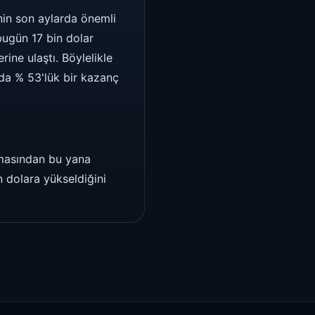
inin son aylarda önemli
 bugün 17 bin dolar
rine ulaştı. Böylelikle
nda % 53'lük bir kazanç
apmasından bu yana
n dolara yükseldiğini