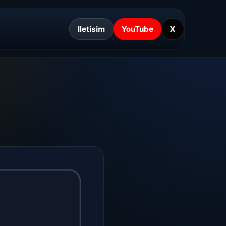
Iletisim
YouTube
X