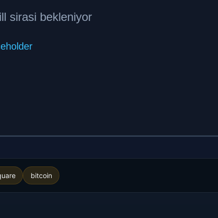
quare
bitcoin