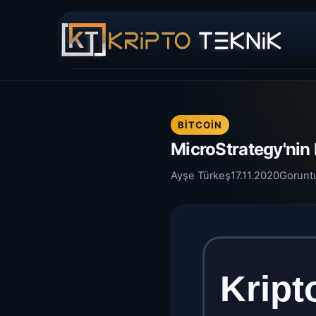
BITCOIN
MicroStrategy'nin 
Ayşe Türkeş
17.11.2020
Gorunt