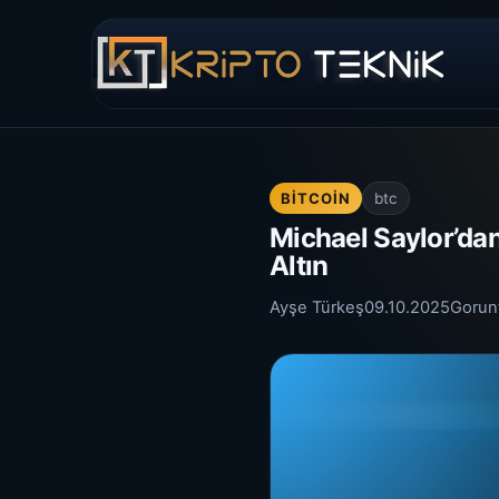
BITCOIN
btc
Michael Saylor’dan
Altın
Ayşe Türkeş
09.10.2025
Gorun