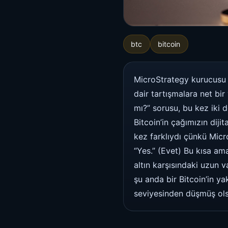
btc
bitcoin
MicroStrategy kurucusu M
dair tartışmalara net bir
mı?” sorusu, bu kez iki 
Bitcoin’in çağımızın diji
kez farklıydı çünkü Micr
“Yes.” (Evet) Bu kısa ama
altın karşısındaki uzun v
şu anda bir Bitcoin’in ya
seviyesinden düşmüş ols