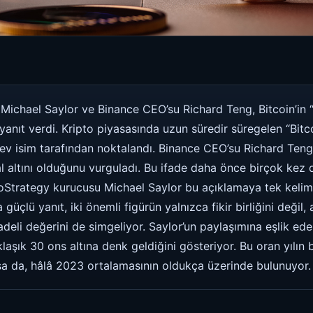
ichael Saylor ve Binance CEO’su Richard Teng, Bitcoin’in “d
 yanıt verdi. Kripto piyasasında uzun süredir süregelen “Bitco
dev isim tarafından noktalandı. Binance CEO’su Richard Ten
tal altını olduğunu vurguladı. Bu ifade daha önce birçok kez d
oStrategy kurucusu Michael Saylor bu açıklamaya tek kelimel
 güçlü yanıt, iki önemli figürün yalnızca fikir birliğini değil
adeli değerini de simgeliyor. Saylor’un paylaşımına eşlik ede
klaşık 30 ons altına denk geldiğini gösteriyor. Bu oran yılın
a da, hâlâ 2023 ortalamasının oldukça üzerinde bulunuyor.