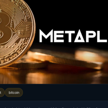
t
bitcoin