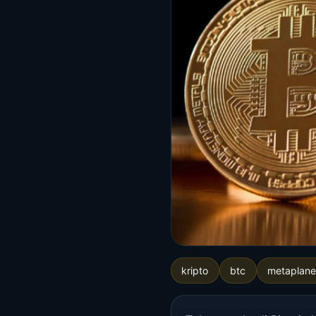
kripto
btc
metaplane