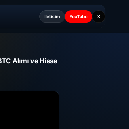
Iletisim
YouTube
X
BTC Alımı ve Hisse