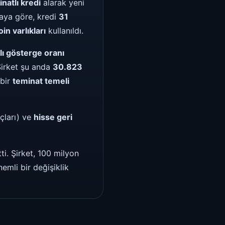
natlı kredi
alarak yeni
maya göre, kredi
31
oin varlıkları
kullanıldı.
lı gösterge oranı
irket şu anda
30.823
 bir
teminat temeli
çları) ve
hisse geri
i. Şirket, 100 milyon
emli bir değişiklik