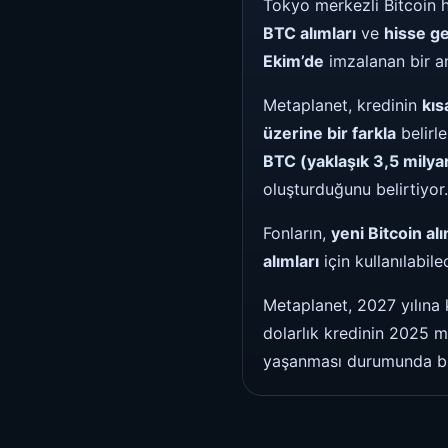
Tokyo merkezli Bitcoin h
BTC alımları
ve
hisse ge
Ekim’de
imzalanan bir a
Metaplanet, kredinin
kıs
üzerine bir farkla
belirl
BTC (yaklaşık 3,5 milya
oluşturduğunu belirtiyor.
Fonların,
yeni Bitcoin alı
alımları
için kullanılabile
Metaplanet, 2027 yılına
dolarlık kredinin 2025 ma
yaşanması durumunda bun