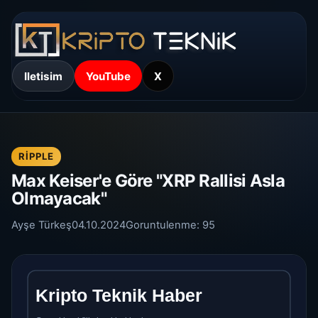
Iletisim
YouTube
X
RIPPLE
Max Keiser'e Göre "XRP Rallisi Asla
Olmayacak"
Ayşe Türkeş
04.10.2024
Goruntulenme:
95