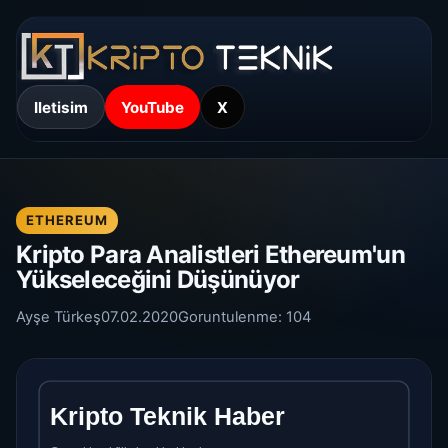
Iletisim
YouTube
X
ETHEREUM
Kripto Para Analistleri Ethereum'un
Yükseleceğini Düşünüyor
Ayşe Türkeş
07.02.2020
Goruntulenme:
104