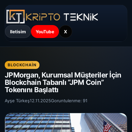
Iletisim
YouTube
X
BLOCKCHAIN
JPMorgan, Kurumsal Müşteriler İçin
Blockchain Tabanlı “JPM Coin”
Tokenını Başlattı
Ayşe Türkeş
12.11.2025
Goruntulenme:
91