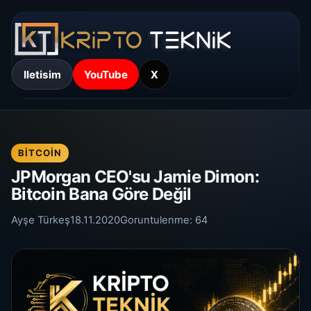
Iletisim
YouTube
X
BITCOIN
JPMorgan CEO'su Jamie Dimon:
Bitcoin Bana Göre Değil
Ayşe Türkeş
18.11.2020
Goruntulenme:
64