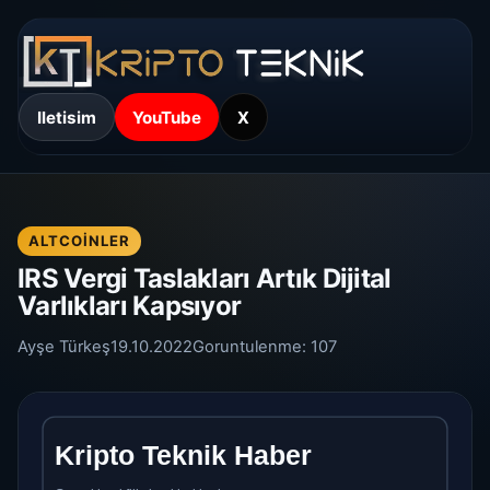
Iletisim
YouTube
X
ALTCOINLER
IRS Vergi Taslakları Artık Dijital
Varlıkları Kapsıyor
Ayşe Türkeş
19.10.2022
Goruntulenme:
107