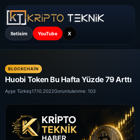
Iletisim
YouTube
X
BLOCKCHAIN
Huobi Token Bu Hafta Yüzde 79 Arttı
Ayşe Türkeş
17.10.2022
Goruntulenme:
103