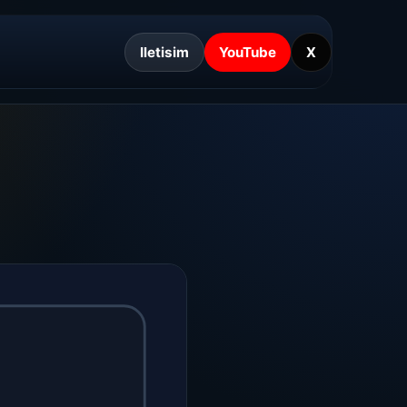
Iletisim
YouTube
X