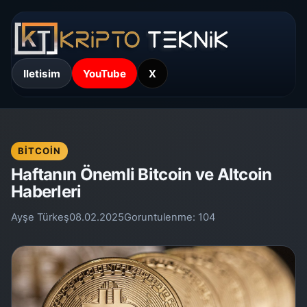
Iletisim
YouTube
X
BITCOIN
Haftanın Önemli Bitcoin ve Altcoin
Haberleri
Ayşe Türkeş
08.02.2025
Goruntulenme:
104