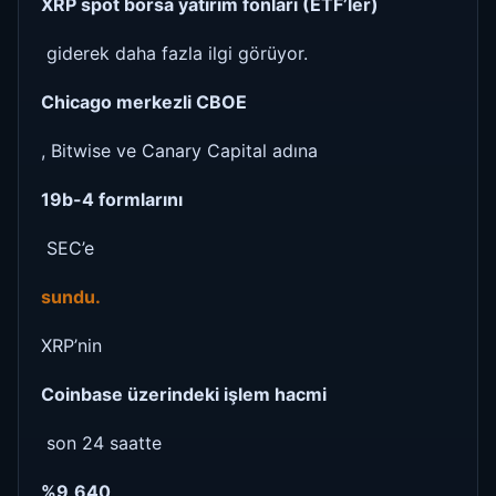
XRP spot borsa yatırım fonları (ETF’ler)
giderek daha fazla ilgi görüyor.
Chicago merkezli CBOE
, Bitwise ve Canary Capital adına
19b-4 formlarını
SEC’e
sundu.
XRP’nin
Coinbase üzerindeki işlem hacmi
son 24 saatte
%9,640