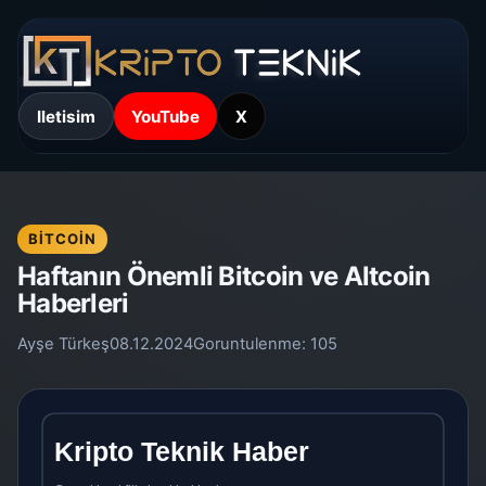
Iletisim
YouTube
X
BITCOIN
Haftanın Önemli Bitcoin ve Altcoin
Haberleri
Ayşe Türkeş
08.12.2024
Goruntulenme:
105