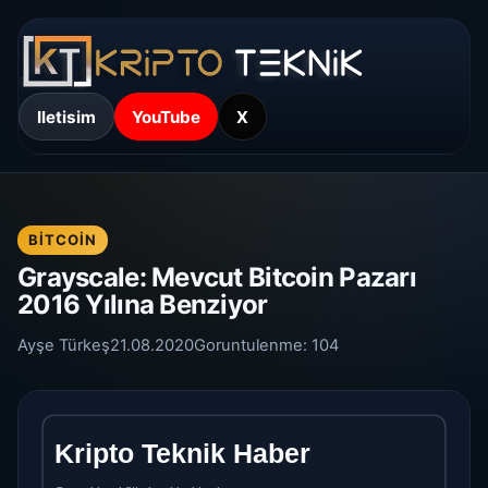
Iletisim
YouTube
X
BITCOIN
Grayscale: Mevcut Bitcoin Pazarı
2016 Yılına Benziyor
Ayşe Türkeş
21.08.2020
Goruntulenme:
104