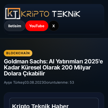
Iletisim
YouTube
X
BLOCKCHAIN
Goldman Sachs: AI Yatırımları 2025'e
Kadar Küresel Olarak 200 Milyar
Dolara Çıkabilir
Ayşe Türkeş
03.08.2023
Goruntulenme:
53