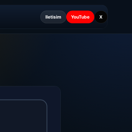
Iletisim
YouTube
X