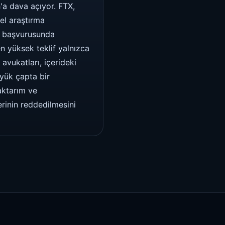
a dava açıyor. FTX,
el araştırma
as başvurusunda
n yüksek teklif yalnızca
vukatları, içerideki
üyük çapta bir
 aktarım ve
erinin reddedilmesini