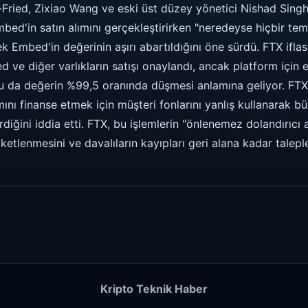
ied, Zixiao Wang ve eski üst düzey yönetici Nishad Singh'
bed'in satın alımını gerçekleştirirken "neredeyse hiçbir tem
k Embed'in değerinin aşırı abartıldığını öne sürdü. FTX ifl
ve diğer varlıkların satışı onaylandı, ancak platform için e
u da değerin %99,5 oranında düşmesi anlamına geliyor. FTX a
mını finanse etmek için müşteri fonlarını yanlış kullanarak b
irdiğini iddia etti. FTX, bu işlemlerin "önlenemez dolandırıcı
ketlenmesini ve davalıların kayıpları geri alana kadar talepl
Kripto Teknik Haber