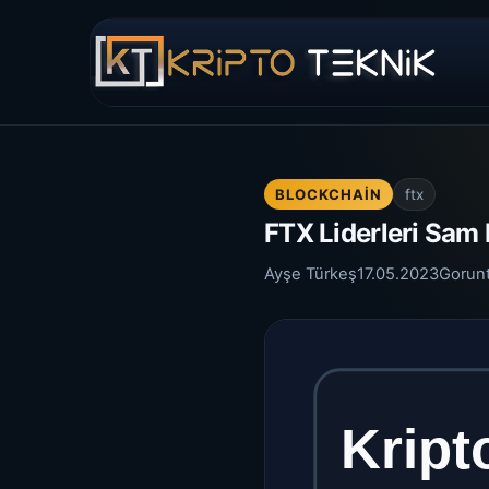
BLOCKCHAIN
ftx
FTX Liderleri Sam
Ayşe Türkeş
17.05.2023
Gorun