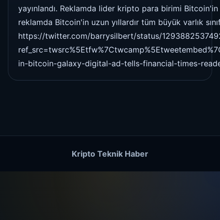
yayınlandı. Reklamda lider kripto para birimi Bitcoin'
reklamda Bitcoin'in uzun yıllardır tüm büyük varlık sın
https://twitter.com/barrysilbert/status/1293882537
ref_src=twsrc%5Etfw%7Ctwcamp%5Etweetembed%7C
in-bitcoin-galaxy-digital-ad-tells-financial-times-read
Kripto Teknik Haber