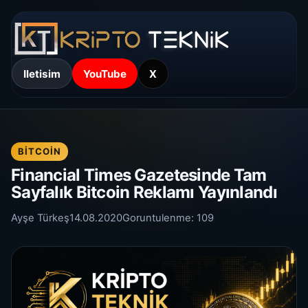
Iletisim
YouTube
X
BITCOIN
Financial Times Gazetesinde Tam
Sayfalık Bitcoin Reklamı Yayınlandı
Ayşe Türkeş
14.08.2020
Goruntulenme:
109