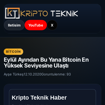
Iletisim
YouTube
X
BITCOIN
Eylül Ayından Bu Yana Bitcoin En
Yüksek Seviyesine Ulaştı
Ayşe Türkeş
12.10.2020
Goruntulenme:
93