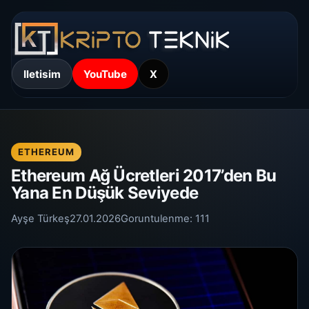
Iletisim
YouTube
X
ETHEREUM
Ethereum Ağ Ücretleri 2017’den Bu
Yana En Düşük Seviyede
Ayşe Türkeş
27.01.2026
Goruntulenme:
111