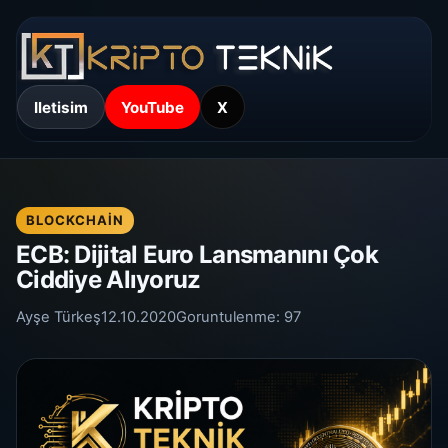
Iletisim
YouTube
X
BLOCKCHAIN
ECB: Dijital Euro Lansmanını Çok
Ciddiye Alıyoruz
Ayşe Türkeş
12.10.2020
Goruntulenme:
97