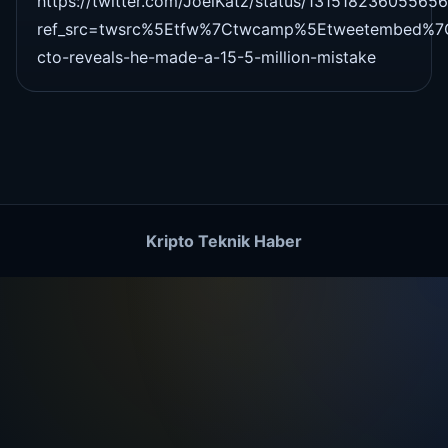
https://twitter.com/JoelKatz/status/13151823605565
ref_src=twsrc%5Etfw%7Ctwcamp%5Etweetembed%7C
cto-reveals-he-made-a-15-5-million-mistake
Kripto Teknik Haber