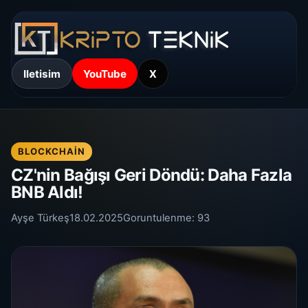
Iletisim
YouTube
X
BLOCKCHAIN
CZ'nin Bağışı Geri Döndü: Daha Fazla
BNB Aldı!
Ayşe Türkeş
18.02.2025
Goruntulenme:
93