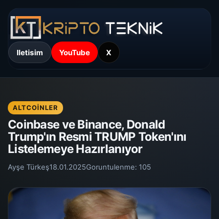
Iletisim
YouTube
X
ALTCOINLER
Coinbase ve Binance, Donald
Trump'ın Resmi TRUMP Token'ını
Listelemeye Hazırlanıyor
Ayşe Türkeş
18.01.2025
Goruntulenme:
105