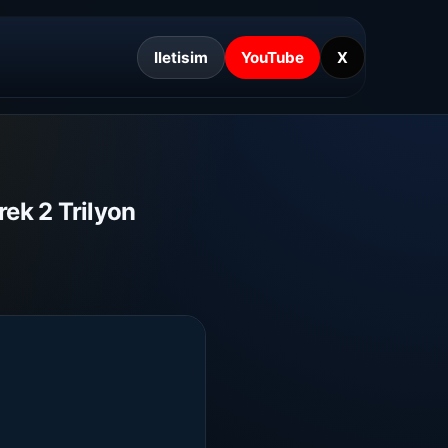
Iletisim
YouTube
X
rek 2 Trilyon