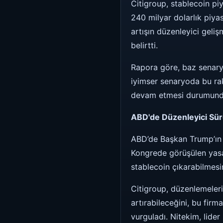
Citigroup, stablecoin p
240 milyar dolarlık piya
artışın düzenleyici geli
belirtti.
Rapora göre, baz senaryo
iyimser senaryoda bu rak
devam etmesi durumunda p
ABD'de Düzenleyici Sür
ABD’de Başkan Trump’ın k
Kongrede görüşülen yasa 
stablecoin çıkarabilmesin
Citigroup, düzenlemelerin
artırabileceğini, bu firm
vurguladı. Nitekim, lider