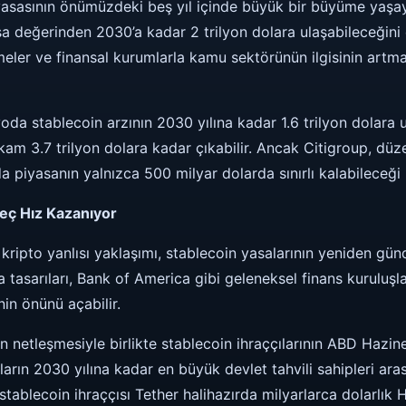
iyasasının önümüzdeki beş yıl içinde büyük bir büyüme yaşa
sa değerinden 2030’a kadar 2 trilyon dolara ulaşabileceğin
şmeler ve finansal kurumlarla kamu sektörünün ilgisinin artm
da stablecoin arzının 2030 yılına kadar 1.6 trilyon dolara 
am 3.7 trilyon dolara kadar çıkabilir. Ancak Citigroup, düze
iyasanın yalnızca 500 milyar dolarda sınırlı kalabileceği 
eç Hız Kazanıyor
ripto yanlısı yaklaşımı, stablecoin yasalarının yeniden gü
tasarıları, Bank of America gibi geleneksel finans kuruluşla
in önünü açabilir.
 netleşmesiyle birlikte stablecoin ihraççılarının ABD Hazine 
aların 2030 yılına kadar en büyük devlet tahvili sahipleri ara
 stablecoin ihraççısı Tether halihazırda milyarlarca dolarlık H