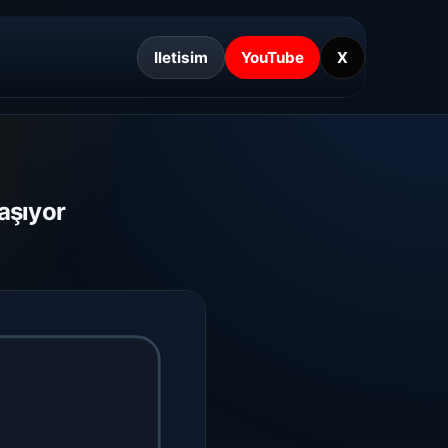
Iletisim
YouTube
X
aşıyor