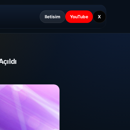
Iletisim
YouTube
X
Açıldı