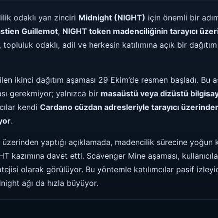
lik odaklı yan zinciri
Midnight (NIGHT)
için önemli bir adım
stien Guillemot
,
NIGHT token madenciliğinin tarayıcı üzeri
topluluk odaklı, adil ve herkesin katılımına açık bir dağıtım
ilen ikinci dağıtım aşaması 29 Ekim’de resmen başladı. Bu a
ası gerekmiyor; yalnızca bir
masaüstü veya dizüstü bilgisay
ıcılar kendi
Cardano cüzdan adresleriyle tarayıcı üzerinde
yor
.
 üzerinden yaptığı açıklamada, madencilik sürecine yoğun 
HT kazımına davet etti. Scavenger Mine aşaması, kullanıcıları
ejisi olarak görülüyor. Bu yöntemle katılımcılar pasif izleyic
night ağı da hızla büyüyor.