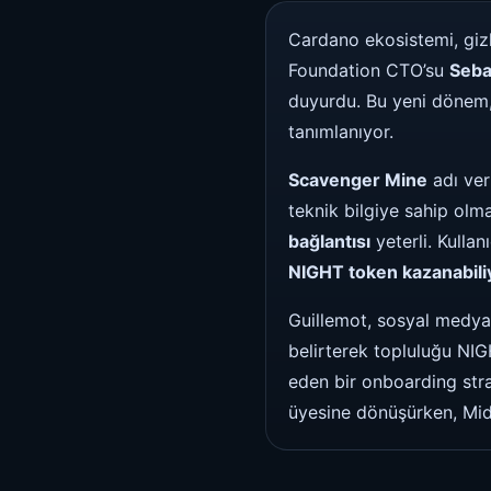
Cardano ekosistemi, gizli
Foundation CTO’su
Seba
duyurdu. Bu yeni dönem, 
tanımlanıyor.
Scavenger Mine
adı ver
teknik bilgiye sahip olm
bağlantısı
yeterli. Kullan
NIGHT token kazanabili
Guillemot, sosyal medya
belirterek topluluğu NIG
eden bir onboarding strat
üyesine dönüşürken, Mid