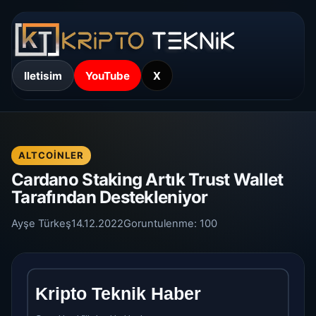
Iletisim
YouTube
X
ALTCOINLER
Cardano Staking Artık Trust Wallet
Tarafından Destekleniyor
Ayşe Türkeş
14.12.2022
Goruntulenme:
100