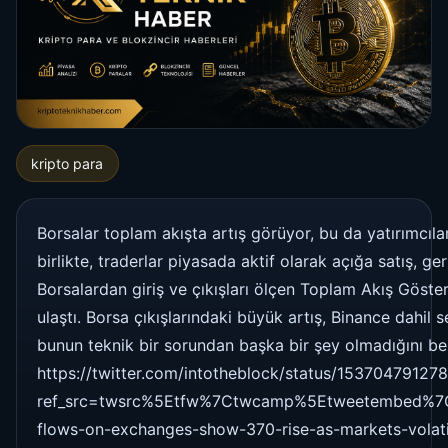
kripto para
Borsalar toplam akışta artış görüyor, bu da yatırımcıla
birlikte, traderlar piyasada aktif olarak açığa satış, g
Borsalardan giriş ve çıkışları ölçen Toplam Akış Göste
ulaştı. Borsa çıkışlarındaki büyük artış, Binance dahil 
bunun teknik bir sorundan başka bir şey olmadığını beli
https://twitter.com/intotheblock/status/1537047912
ref_src=twsrc%5Etfw%7Ctwcamp%5Etweetembed%7C
flows-on-exchanges-show-370-rise-as-markets-volatil