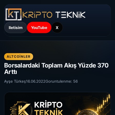
Iletisim
YouTube
X
ALTCOINLER
Borsalardaki Toplam Akış Yüzde 370
Arttı
Ayşe Türkeş
16.06.2022
Goruntulenme:
56