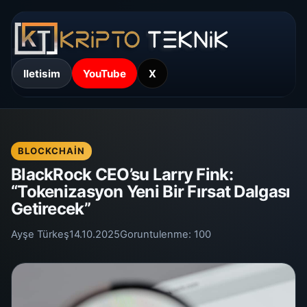
Iletisim
YouTube
X
BLOCKCHAIN
BlackRock CEO’su Larry Fink:
“Tokenizasyon Yeni Bir Fırsat Dalgası
Getirecek”
Ayşe Türkeş
14.10.2025
Goruntulenme:
100