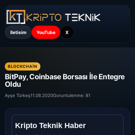
Iletisim
YouTube
X
BLOCKCHAIN
BitPay, Coinbase Borsası İle Entegre
Oldu
Ayşe Türkeş
11.08.2020
Goruntulenme:
81