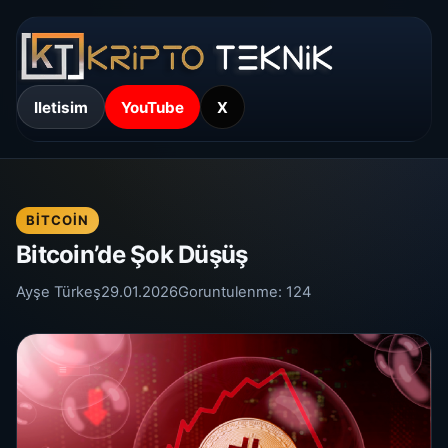
Iletisim
YouTube
X
BITCOIN
Bitcoin’de Şok Düşüş
Ayşe Türkeş
29.01.2026
Goruntulenme:
124