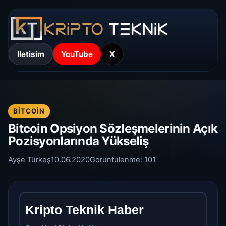
Iletisim
YouTube
X
BITCOIN
Bitcoin Opsiyon Sözleşmelerinin Açık
Pozisyonlarında Yükseliş
Ayşe Türkeş
10.06.2020
Goruntulenme:
101