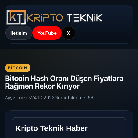
Iletisim
YouTube
X
BITCOIN
Bitcoin Hash Oranı Düşen Fiyatlara
Rağmen Rekor Kırıyor
Ayşe Türkeş
24.10.2022
Goruntulenme:
56