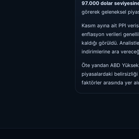
97.000 dolar seviyesin
görerek geleneksel piyas
Kasım ayına ait PPI veri
enflasyon verileri genelli
kaldığı görüldü. Analist
indirimlerine ara verece
Öte yandan ABD Yüksek Ma
piyasalardaki belirsizliğ
faktörler arasında yer ald