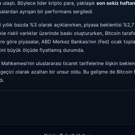
e
ulaştı. Böylece lider kripto para, yaklaşık
son sekiz haftan
alardan ayrışan bir performans sergiledi.
si yıllık bazda %3 olarak açıklanırken, piyasa beklentisi %2,
kle riskli varlıklar üzerinde baskı oluştururken, Bitcoin tarafı
lere göre piyasalar, ABD Merkez Bankası’nın (Fed) ocak topla
ğini büyük ölçüde fiyatlamış durumda.
hkemesi’nin uluslararası ticaret tarifelerine ilişkin bekle
i geçici olarak azaltan bir unsur oldu. Bu gelişme de Bitcoin 
ı.