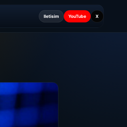
Iletisim
YouTube
X