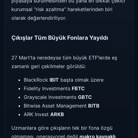
piyasaya sürülmesinden bu yana en dikkat çekici
kurumsal “risk azaltma” hareketlerinden biri
olarak değerlendiriliyor.
Çıkışlar Tüm Büyük Fonlara Yayıldı
27 Mart’ta neredeyse tüm büyük ETF’lerde eş
zamanlı geri çekilmeler görüldü:
BlackRock
IBIT
başta olmak üzere
Fidelity Investments
FBTC
Grayscale Investments
GBTC
Bitwise Asset Management
BITB
ARK Invest
ARKB
Uzmanlara göre çıkışların tek bir fona özgü
olmaması, operasyonel değil
makro kaynaklı