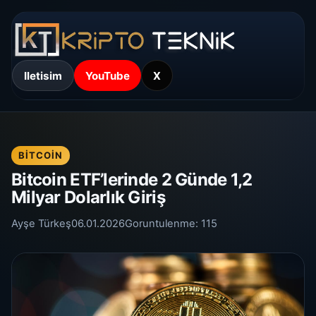
Iletisim
YouTube
X
BITCOIN
Bitcoin ETF’lerinde 2 Günde 1,2
Milyar Dolarlık Giriş
Ayşe Türkeş
06.01.2026
Goruntulenme:
115