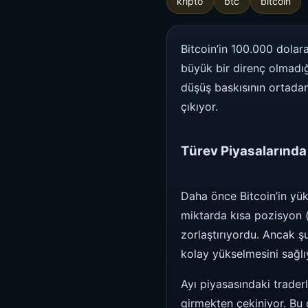
kripto
btc
bitcoin
Bitcoin’in 100.000 dolara
büyük bir direnç olmadığ
düşüş baskısının ortadan
çıkıyor.
Türev Piyasalarında
Daha önce Bitcoin’in yük
miktarda kısa pozisyon (s
zorlaştırıyordu. Ancak ş
kolay yükselmesini sağlı
Ayı piyasasındaki trader
girmekten çekiniyor. Bu 