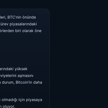
tleri, BTC’nin önünde
türev piyasalarındaki
örlerden biri olarak öne
larındaki yüksek
eviyelerini aşmasını
 durum, Bitcoin’in daha
ı olmadığı için piyasaya
n oluyor.