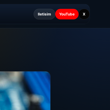
Iletisim
YouTube
X