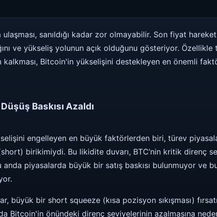
 ulaşması, sanıldığı kadar zor olmayabilir. Son fiyat hareke
ını ve yükseliş yolunun açık olduğunu gösteriyor. Özellikle 
 kalkması, Bitcoin'in yükselişini destekleyen en önemli fakt
 Düşüş Baskısı Azaldı
selişini engelleyen en büyük faktörlerden biri, türev piyasa
hort) birikimiydi. Bu likidite duvarı, BTC’nin kritik direnç s
u anda piyasalarda büyük bir satış baskısı bulunmuyor ve bu
yor.
lar, büyük bir short squeeze (kısa pozisyon sıkışması) fırsat
da Bitcoin'in önündeki direnç seviyelerinin azalmasına nede