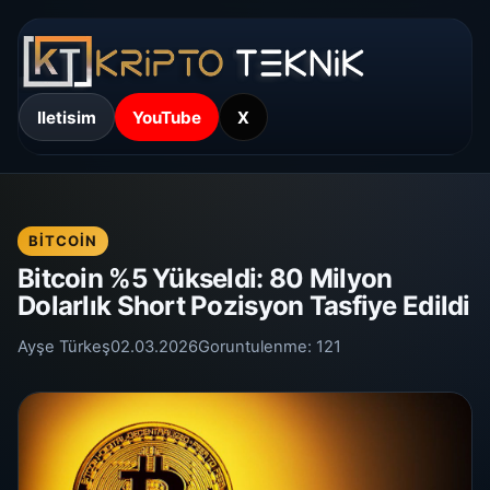
Iletisim
YouTube
X
BITCOIN
Bitcoin %5 Yükseldi: 80 Milyon
Dolarlık Short Pozisyon Tasfiye Edildi
Ayşe Türkeş
02.03.2026
Goruntulenme:
121