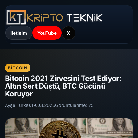
Iletisim
YouTube
X
BITCOIN
Bitcoin 2021 Zirvesini Test Ediyor:
Altın Sert Düştü, BTC Gücünü
Koruyor
Ayşe Türkeş
19.03.2026
Goruntulenme:
75