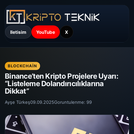
Iletisim
YouTube
X
BLOCKCHAIN
Binance’ten Kripto Projelere Uyarı:
“Listeleme Dolandırıcılıklarına
Dikkat”
Ayşe Türkeş
09.09.2025
Goruntulenme:
99