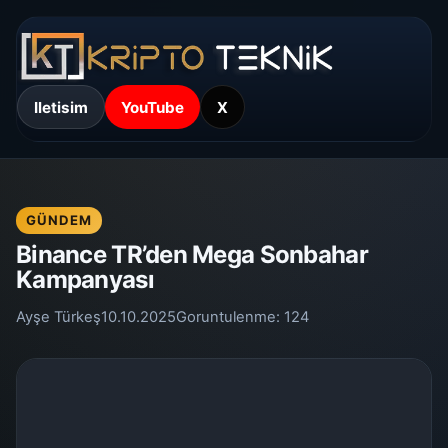
Iletisim
YouTube
X
GÜNDEM
Binance TR’den Mega Sonbahar
Kampanyası
Ayşe Türkeş
10.10.2025
Goruntulenme:
124