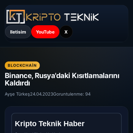
Iletisim
YouTube
X
BLOCKCHAIN
Binance, Rusya'daki Kısıtlamalarını
Kaldırdı
Ayşe Türkeş
24.04.2023
Goruntulenme:
94