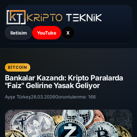
Iletisim
YouTube
X
BITCOIN
Bankalar Kazandı: Kripto Paralarda
"Faiz" Gelirine Yasak Geliyor
Ayşe Türkeş
26.03.2026
Goruntulenme:
166