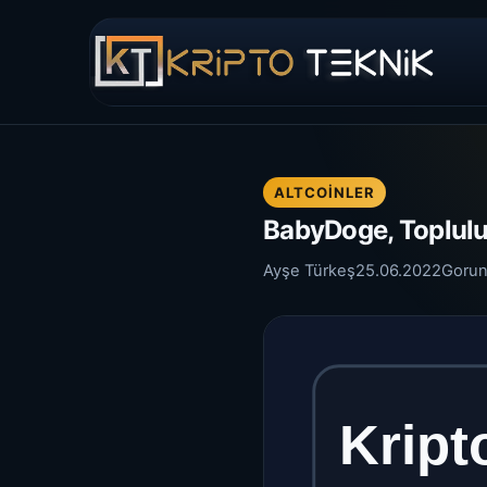
ALTCOINLER
BabyDoge, Topluluk
Ayşe Türkeş
25.06.2022
Gorun