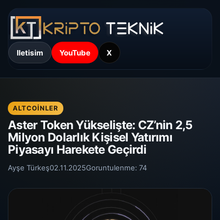
Iletisim
YouTube
X
ALTCOINLER
Aster Token Yükselişte: CZ’nin 2,5
Milyon Dolarlık Kişisel Yatırımı
Piyasayı Harekete Geçirdi
Ayşe Türkeş
02.11.2025
Goruntulenme:
74