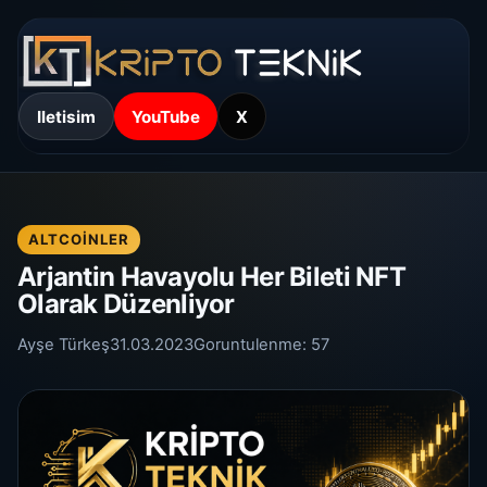
Iletisim
YouTube
X
ALTCOINLER
Arjantin Havayolu Her Bileti NFT
Olarak Düzenliyor
Ayşe Türkeş
31.03.2023
Goruntulenme:
57