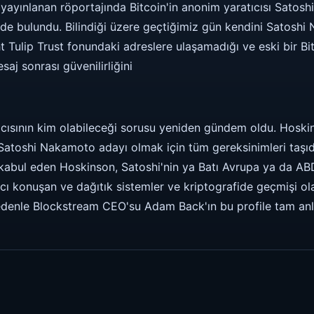
 yayınlanan röportajında Bitcoin'in anonim yaratıcısı Sato
de bulundu. Bilindiği üzere geçtiğimiz gün kendini Satoshi
Tulip Trust fonundaki adreslere ulaşamadığı ve eski bir Bi
aj sonrası güvenilirliğini
atıcısının kim olabileceği sorusu yeniden gündem oldu. Hosk
toshi Nakamoto adayı olmak için tüm gereksinimleri taşıdığı
 kabul eden Hoskinson, Satoshi'nin ya Batı Avrupa ya da ABD
kıcı konuşan ve dağıtık sistemler ve kriptografide geçmişi ol
 nedenle Blockstream CEO'su Adam Back'ın bu profile tam a