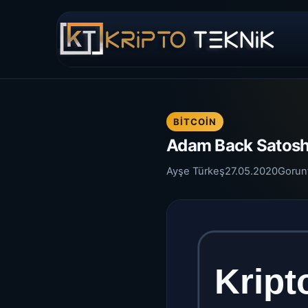
BITCOIN
Adam Back Satoshi
Ayşe Türkeş
27.05.2020
Gorun