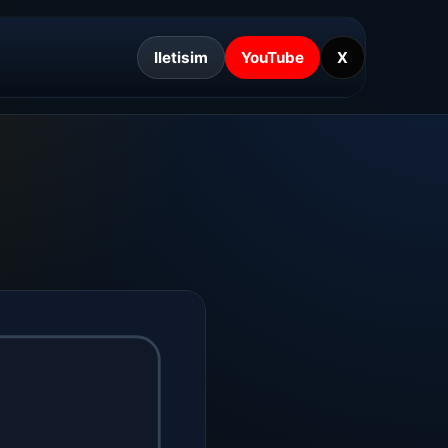
Iletisim
YouTube
X