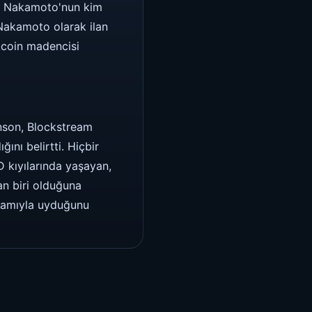
shi Nakamoto'nun kim
 Nakamoto olarak ilan
tcoin madencisi
inson, Blockstream
nı belirtti. Hiçbir
 kıyılarında yaşayan,
an biri olduğuna
nlamıyla uyduğunu