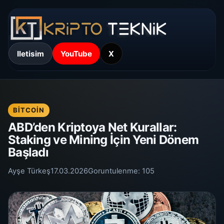
Iletisim
YouTube
X
BITCOIN
ABD’den Kriptoya Net Kurallar:
Staking ve Mining İçin Yeni Dönem
Başladı
Ayşe Türkeş
17.03.2026
Goruntulenme:
105