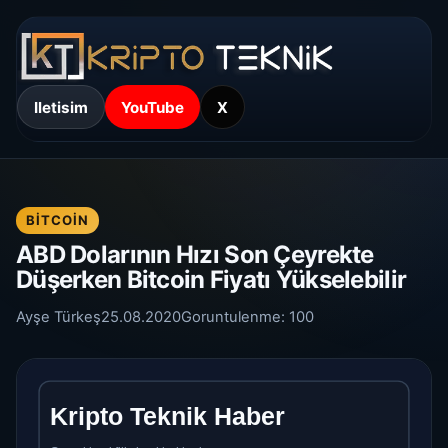
Iletisim
YouTube
X
BITCOIN
ABD Dolarının Hızı Son Çeyrekte
Düşerken Bitcoin Fiyatı Yükselebilir
Ayşe Türkeş
25.08.2020
Goruntulenme:
100