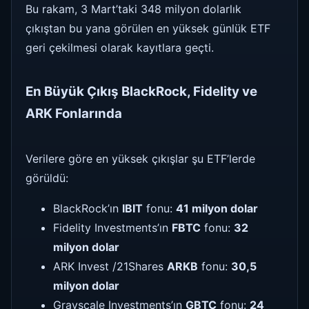
Bu rakam, 3 Mart’taki 348 milyon dolarlık
çıkıştan bu yana görülen en yüksek günlük ETF
geri çekilmesi olarak kayıtlara geçti.
En Büyük Çıkış BlackRock, Fidelity ve
ARK Fonlarında
Verilere göre en yüksek çıkışlar şu ETF’lerde
görüldü:
BlackRock’ın
IBIT
fonu:
41 milyon dolar
Fidelity Investments’ın
FBTC
fonu:
32
milyon dolar
ARK Invest /21Shares
ARKB
fonu:
30,5
milyon dolar
Grayscale Investments’ın
GBTC
fonu:
24