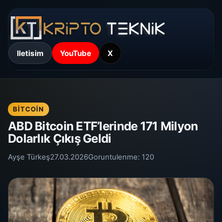
Iletisim
YouTube
X
BITCOIN
ABD Bitcoin ETF’lerinde 171 Milyon
Dolarlık Çıkış Geldi
Ayşe Türkeş
27.03.2026
Goruntulenme:
120