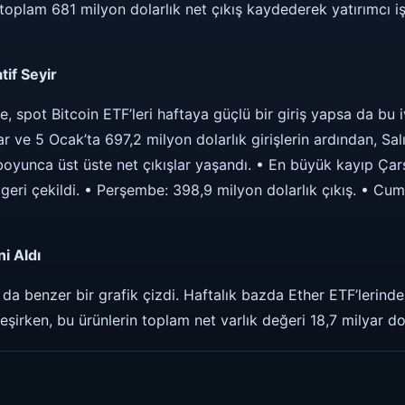
 toplam 681 milyon dolarlık net çıkış kaydederek yatırımcı i
if Seyir
e, spot Bitcoin ETF’leri haftaya güçlü bir giriş yapsa da bu
ar ve 5 Ocak’ta 697,2 milyon dolarlık girişlerin ardından, 
oyunca üst üste net çıkışlar yaşandı. • En büyük kayıp Ça
eri çekildi. • Perşembe: 398,9 milyon dolarlık çıkış. • Cum
ni Aldı
 da benzer bir grafik çizdi. Haftalık bazda Ether ETF’lerind
leşirken, bu ürünlerin toplam net varlık değeri 18,7 milyar do