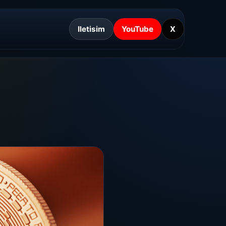
Iletisim
YouTube
X